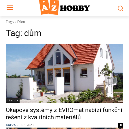
Tags
Dům
Tag:
dům
Domov
Okapové systémy z EVROmat nabízí funkční
řešení z kvalitních materiálů
Katka
-
30.1.2023
0