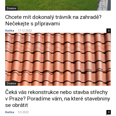
Domov
Chcete mít dokonalý trávník na zahradě?
Nečekejte s přípravami
Katka
-
17.12.2022
0
Domov
Čeká vás rekonstrukce nebo stavba střechy
v Praze? Poradíme vám, na které stavebniny
se obrátit
Katka
-
5.9.2022
0