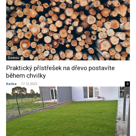
Domov
Praktický přístřešek na dřevo postavíte
během chvilky
Katka
-
17.12.2022
0