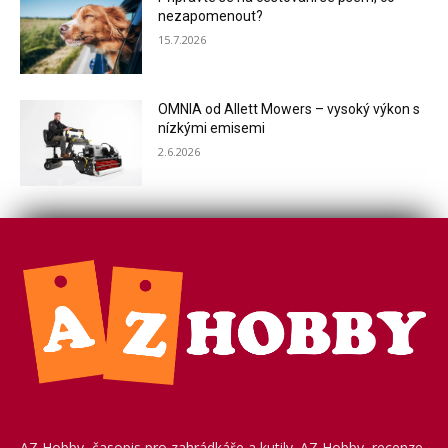
nezapomenout?
15.7.2026
OMNIA od Allett Mowers – vysoký výkon s
nízkými emisemi
2.6.2026
AZ Hobby, časopis pro zahrádkáře a kutily. AZ Hobby, recenze