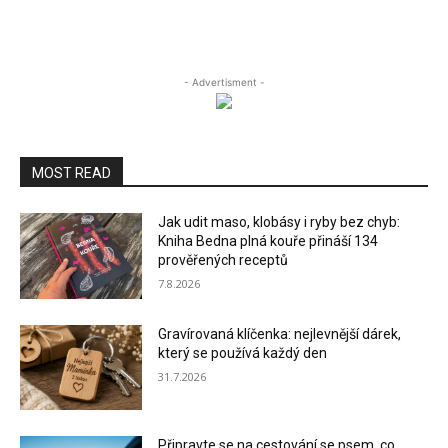
- Advertisment -
MOST READ
Jak udit maso, klobásy i ryby bez chyb:
Kniha Bedna plná kouře přináší 134
prověřených receptů
7.8.2026
Gravírovaná klíčenka: nejlevnější dárek,
který se používá každý den
31.7.2026
Připravte se na cestování se psem, co