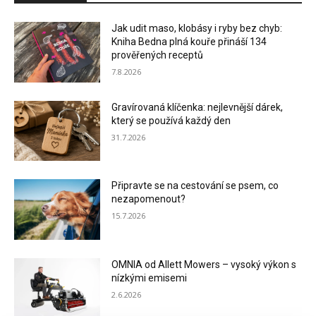
Jak udit maso, klobásy i ryby bez chyb:
Kniha Bedna plná kouře přináší 134
prověřených receptů
7.8.2026
Gravírovaná klíčenka: nejlevnější dárek,
který se používá každý den
31.7.2026
Připravte se na cestování se psem, co
nezapomenout?
15.7.2026
OMNIA od Allett Mowers – vysoký výkon s
nízkými emisemi
2.6.2026