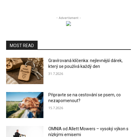
- Advertisment -
MOST READ
Gravírovaná klíčenka: nejlevnější dárek,
který se používá každý den
31.7.2026
Připravte se na cestování se psem, co
nezapomenout?
15.7.2026
OMNIA od Allett Mowers – vysoký výkon s
nízkými emisemi