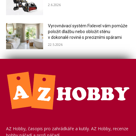
2.6.2026
Vyrovnávací systém Fixlevel vám pomůže
položit dlažbu nebo obložit stěnu
v dokonalé rovině s precizními spárami
22.5.2026
AZ Hobby, časopis pro zahrádkáře a kutily. AZ Hobby, recenze
hobby nářadí a profi nářadí.