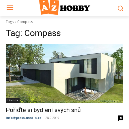
Tags
Compass
Tag:
Compass
Domov
Pořiďte si bydlení svých snů
info@press-media.cz
-
28.2.2019
0