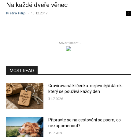
Na každé dveře věnec
Pietro Filipi
-
13.12.2017
0
- Advertisment -
MOST READ
Gravírovaná klíčenka: nejlevnější dárek,
který se používá každý den
31.7.2026
Připravte se na cestování se psem, co
nezapomenout?
15.7.2026