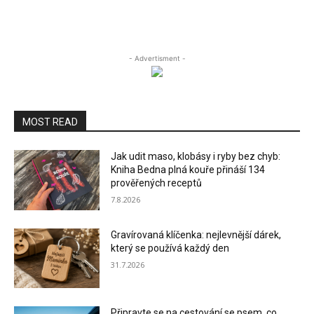
- Advertisment -
MOST READ
Jak udit maso, klobásy i ryby bez chyb:
Kniha Bedna plná kouře přináší 134
prověřených receptů
7.8.2026
Gravírovaná klíčenka: nejlevnější dárek,
který se používá každý den
31.7.2026
Připravte se na cestování se psem, co