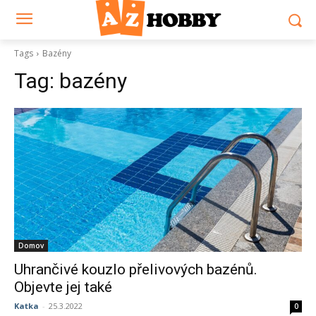
Tags
Bazény
Tag:
bazény
Domov
Uhrančivé kouzlo přelivových bazénů.
Objevte jej také
Katka
-
25.3.2022
0