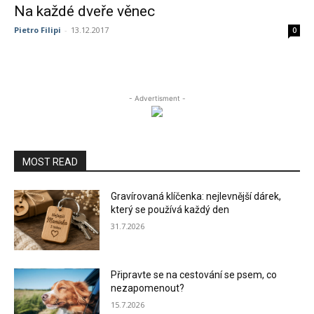
Na každé dveře věnec
Pietro Filipi
-
13.12.2017
0
- Advertisment -
MOST READ
Gravírovaná klíčenka: nejlevnější dárek,
který se používá každý den
31.7.2026
Připravte se na cestování se psem, co
nezapomenout?
15.7.2026