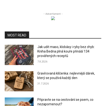
- Advertisment -
MOST READ
Jak udit maso, klobásy i ryby bez chyb:
Kniha Bedna plná kouře přináší 134
prověřených receptů
7.8.2026
Gravírovaná klíčenka: nejlevnější dárek,
který se používá každý den
31.7.2026
Připravte se na cestování se psem, co
nezapomenout?