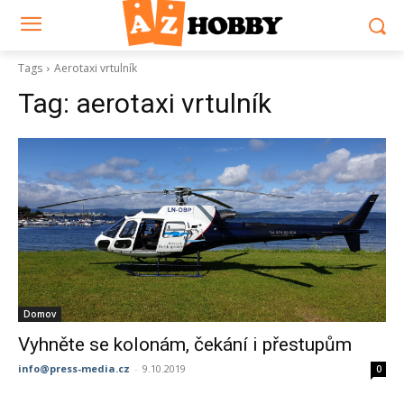
Tags
Aerotaxi vrtulník
Tag:
aerotaxi vrtulník
Domov
Vyhněte se kolonám, čekání i přestupům
info@press-media.cz
-
9.10.2019
0