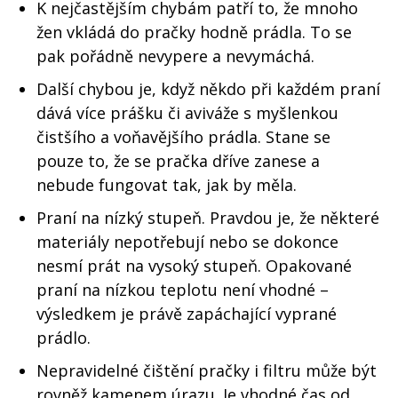
K nejčastějším chybám patří to, že mnoho
žen vkládá do pračky hodně prádla. To se
pak pořádně nevypere a nevymáchá.
Další chybou je, když někdo při každém praní
dává více prášku či aviváže s myšlenkou
čistšího a voňavějšího prádla. Stane se
pouze to, že se pračka dříve zanese a
nebude fungovat tak, jak by měla.
Praní na nízký stupeň. Pravdou je, že některé
materiály nepotřebují nebo se dokonce
nesmí prát na vysoký stupeň. Opakované
praní na nízkou teplotu není vhodné –
výsledkem je právě zapáchající vyprané
prádlo.
Nepravidelné čištění pračky i filtru může být
rovněž kamenem úrazu. Je vhodné čas od