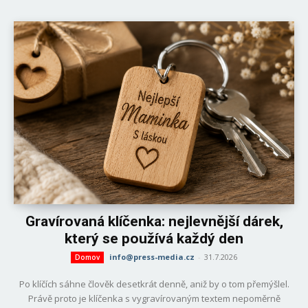
Gravírovaná klíčenka: nejlevnější dárek,
který se používá každý den
info@press-media.cz
-
31.7.2026
Domov
Po klíčích sáhne člověk desetkrát denně, aniž by o tom přemýšlel.
Právě proto je klíčenka s vygravírovaným textem nepoměrně