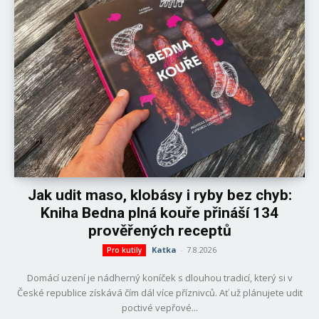
Jak udit maso, klobásy i ryby bez chyb:
Kniha Bedna plná kouře přináší 134
prověřených receptů
Katka
-
7.8.2026
Pro kutily
Domácí uzení je nádherný koníček s dlouhou tradicí, který si v
České republice získává čím dál více příznivců. Ať už plánujete udit
poctivé vepřové...