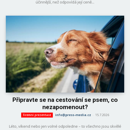
účinnější, než odpovídá její ceně...
Připravte se na cestování se psem, co
nezapomenout?
info@press-media.cz
-
15.7.2026
Firemní prezentace
Léto, víkend nebo jen volné odpoledne – to všechno jsou skvělé