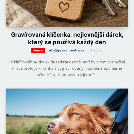
Gravírovaná klíčenka: nejlevnější dárek,
který se používá každý den
info@press-media.cz
-
31.7.2026
Domov
Po klíčích sáhne člověk desetkrát denně, aniž by o tom přemýšlel.
Právě proto je klíčenka s vygravírovaným textem nepoměrně
účinnější, než odpovídá její ceně...