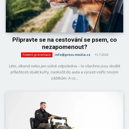
Připravte se na cestování se psem, co
nezapomenout?
info@press-media.cz
-
15.7.2026
Firemní prezentace
Léto, víkend nebo jen volné odpoledne – to všechno jsou skvělé
příležitosti sbalit kufry, naskočit do auta a vyrazit vstříc novým
zážitkům. A co...