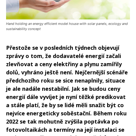
Hand holding an energy efficient model house with solar panels, ecology and
sustainability concept
Přestože se v posledních týdnech objevují
zprávy o tom, že dodavatelé energií začali
zlevňovat a ceny elektřiny a plynu zamířily
dolů, vyhráno ještě není. Nejčernější scénáře
předchozího roku se sice nenaplnily, situace
je ale nadále nestabilní. Jak se budou ceny
energií dále vyvíjet je nyní těžké predikovat
a stále platí, že by se lidé měli snažit být co
nejvíce energeticky soběstační. Během roku
2022 se tak mohutně zvýšila poptávka po
fotovoltaikách a termíny na její instalaci se