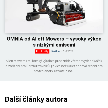
OMNIA od Allett Mowers – vysoký výkon
s nízkými emisemi
Katka
-
2.6.2026
Pro kutily
Allett Mowers Ltd, britský výrobce precizních vřetenových sekaček
a zařízení pro údržbu trávníků, již více než 60 let dodává řešení pro
profesionální uživatele na...
Další články autora