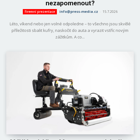
nezapomenout?
info@press-media.cz
-
15.7.2026
Firemní prezentace
Léto, víkend nebo jen volné odpoledne – to všechno jsou skvělé
příležitosti sbalit kufry, naskočit do auta a vyrazit vstříc novým
zážitkům. A co...