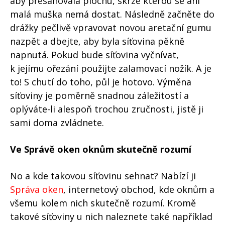
aby přesahovala plochu, skrze kterou se ani
malá muška nemá dostat. Následně začněte do
drážky pečlivě vpravovat novou aretační gumu
nazpět a dbejte, aby byla síťovina pěkně
napnutá. Pokud bude síťovina vyčnívat,
k jejímu ořezání použijte zalamovací nožík. A je
to! S chutí do toho, půl je hotovo. Výměna
síťoviny je poměrně snadnou záležitostí a
oplýváte-li alespoň trochou zručnosti, jistě ji
sami doma zvládnete.
Ve Správě oken oknům skutečně rozumí
No a kde takovou síťovinu sehnat? Nabízí ji
Správa oken
, internetový obchod, kde oknům a
všemu kolem nich skutečně rozumí. Kromě
takové síťoviny u nich naleznete také například