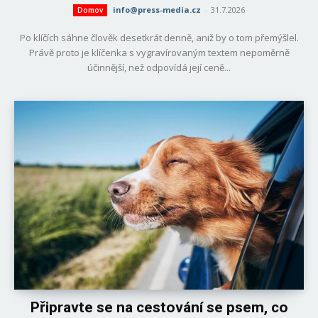
info@press-media.cz
-
31.7.2026
Domov
Po klíčích sáhne člověk desetkrát denně, aniž by o tom přemýšlel.
Právě proto je klíčenka s vygravírovaným textem nepoměrně
účinnější, než odpovídá její ceně...
Připravte se na cestování se psem, co