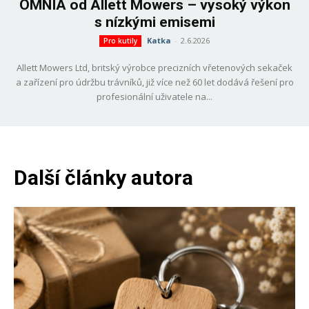
OMNIA od Allett Mowers – vysoký výkon
s nízkými emisemi
Katka
-
2.6.2026
Pro kutily
Allett Mowers Ltd, britský výrobce precizních vřetenových sekaček
a zařízení pro údržbu trávníků, již více než 60 let dodává řešení pro
profesionální uživatele na...
Další články autora