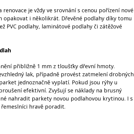
 renovace je vždy ve srovnání s cenou pořízení nové
om opakovat i několikrát. Dřevěné podlahy díky tomu
ež PVC podlahy, laminátové podlahy či zátěžové
dlah
nění přibližně 1 mm z tloušťky dřevní hmoty.
evzhledný lak, případně provést zatmelení drobných
parket jednoznačně vyplatí. Pokud jsou rýhy u
broušení efektivní. Zvyšují se náklady na brusný
odné nahradit parkety novou podlahovou krytinou. I s
 řemeslníci hravě poradit.