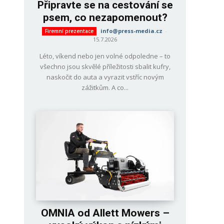
Připravte se na cestování se
psem, co nezapomenout?
info@press-media.cz
-
Firemní prezentace
15.7.2026
Léto, víkend nebo jen volné odpoledne – to
všechno jsou skvělé příležitosti sbalit kufry,
naskočit do auta a vyrazit vstříc novým
zážitkům. A co...
OMNIA od Allett Mowers –