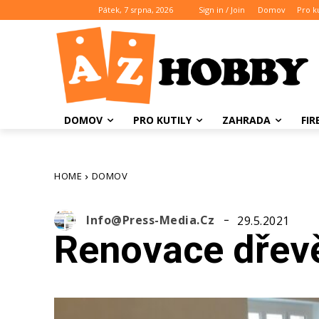
Pátek, 7 srpna, 2026
Sign in / Join
Domov
Pro ku
DOMOV
PRO KUTILY
ZAHRADA
FI
HOME
DOMOV
Info@press-Media.cz
29.5.2021
Renovace dřev