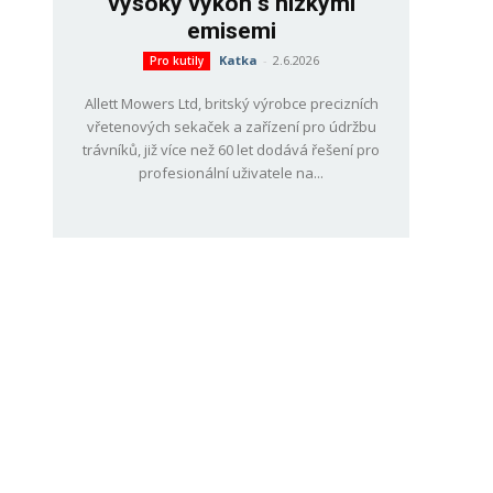
vysoký výkon s nízkými
emisemi
Katka
-
2.6.2026
Pro kutily
Allett Mowers Ltd, britský výrobce precizních
vřetenových sekaček a zařízení pro údržbu
trávníků, již více než 60 let dodává řešení pro
profesionální uživatele na...