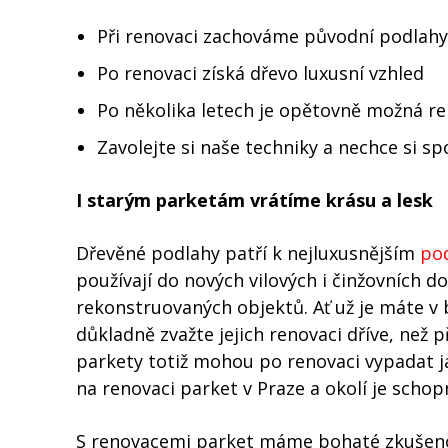
Při renovaci zachováme původní podlahy
Po renovaci získá dřevo luxusní vzhled
Po několika letech je opětovně možná r
Zavolejte si naše techniky a nechce si s
I starým parketám vrátíme krásu a lesk
Dřevěné podlahy patří k nejluxusnějším
po
používají do nových vilových i činžovních do
rekonstruovaných objektů. Ať už je máte v 
důkladně zvažte jejich renovaci dříve, než p
parkety totiž mohou po renovaci vypadat ja
na renovaci parket v Praze a okolí je scho
S renovacemi parket máme bohaté zkušeno