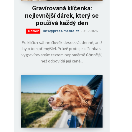
Gravírovaná klíčenka:
nejlevnější dárek, který se
používá každý den
info@press-media.cz
-
31.7.2026
Domov
Po klíčích sáhne člověk desetkrát denně, aniž
by o tom přemýšlel. Právě proto je klíčenka s
vygravírovaným textem nepoměrně účinnější,
než odpovídá její ceně...