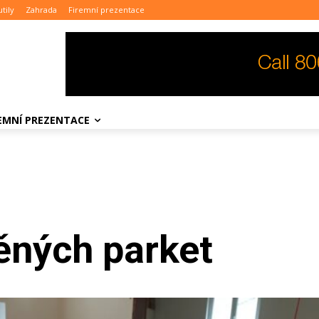
tily
Zahrada
Firemní prezentace
REMNÍ PREZENTACE
ěných parket