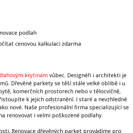
enovace podlah
počítat cenovou kalkulaci zdarma
dlahovým krytinám
vůbec. Designéři i architekti je
mů. Dřevěné parkety se těší stále velké oblibě i u
bytě, komerčních prostorech nebo v tělocvičně,
řistoupíte k jejich odstranění. I staré a nevzhledné
ko nové. Naše profesionální firma specializující se
pna renovovat i velmi poškozené podlahy.
sti. Renovace dřevěných parket provádíme pro