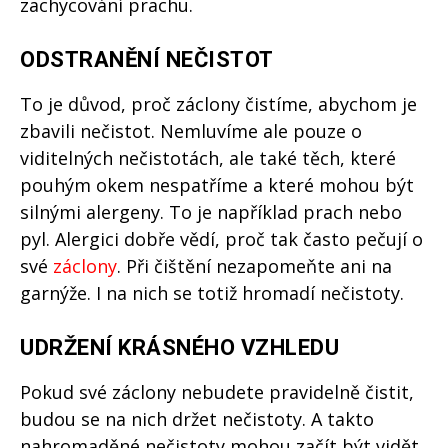
zachycování prachu.
ODSTRANĚNÍ NEČISTOT
To je důvod, proč záclony čistíme, abychom je
zbavili nečistot. Nemluvíme ale pouze o
viditelných nečistotách, ale také těch, které
pouhým okem nespatříme a které mohou být
silnými alergeny. To je například prach nebo
pyl. Alergici dobře vědí, proč tak často pečují o
své
záclony
. Při čištění nezapomeňte ani na
garnýže. I na nich se totiž hromadí nečistoty.
UDRŽENÍ KRÁSNÉHO VZHLEDU
Pokud své záclony nebudete pravidelně čistit,
budou se na nich držet nečistoty. A takto
nahromaděné nečistoty mohou začít být vidět.