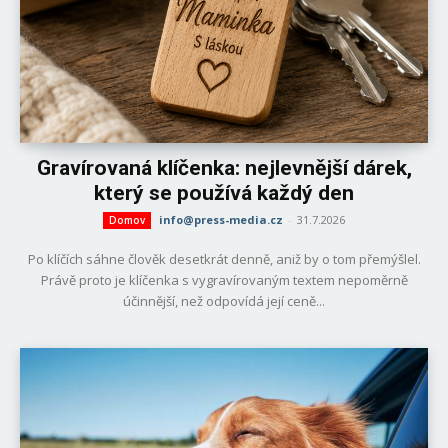
Gravírovaná klíčenka: nejlevnější dárek,
který se používá každý den
info@press-media.cz
-
31.7.2026
Domov
Po klíčích sáhne člověk desetkrát denně, aniž by o tom přemýšlel.
Právě proto je klíčenka s vygravírovaným textem nepoměrně
účinnější, než odpovídá její ceně...