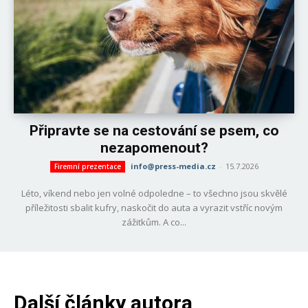
Připravte se na cestování se psem, co
nezapomenout?
info@press-media.cz
-
15.7.2026
Firemní prezentace
Léto, víkend nebo jen volné odpoledne – to všechno jsou skvělé
příležitosti sbalit kufry, naskočit do auta a vyrazit vstříc novým
zážitkům. A co...
Další články autora