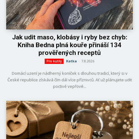
Jak udit maso, klobásy i ryby bez chyb:
Kniha Bedna plná kouře přináší 134
prověřených receptů
Katka
-
7.8.2026
Pro kutily
Domácí uzení je nádherný koníček s dlouhou tradicí, který si v
České republice získává čím dál více příznivců. Ať už plánujete udit
poctivé vepřové...