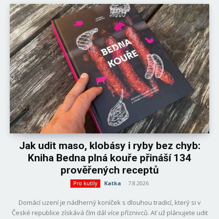
Jak udit maso, klobásy i ryby bez chyb:
Kniha Bedna plná kouře přináší 134
prověřených receptů
Katka
-
7.8.2026
Pro kutily
Domácí uzení je nádherný koníček s dlouhou tradicí, který si v
České republice získává čím dál více příznivců. Ať už plánujete udit