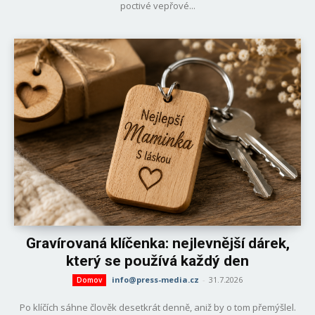
poctivé vepřové...
Gravírovaná klíčenka: nejlevnější dárek,
který se používá každý den
info@press-media.cz
-
31.7.2026
Domov
Po klíčích sáhne člověk desetkrát denně, aniž by o tom přemýšlel.