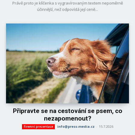
Právě proto je klíčenka s vygravírovaným textem nepoměrně
účinnější, než odpovídá její ceně...
Připravte se na cestování se psem, co
nezapomenout?
info@press-media.cz
-
15.7.2026
Firemní prezentace