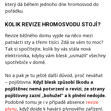
který dá během jednoho dne hromosvod do
pořádku.
KOLIK REVIZE HROMOSVODU STOJÍ?
Revize běžného domu vyjde na něco mezi
patnácti sty a třemi tisíci. Zdá se vám to moc?
Tak si spočítejte, kolik by vás stála nová
elektronika, kdyby vám blesk „usmažil“ všechny
spotřebiče v domě.
No a pak je tu ještě další důvod, proč neváhat
– pojišťovna.
Když blesk způsobí škodu a
pojištěnec nemá potvrzení o revizi, ze strany
pojišťovny zazní „bohužel“ a k plnění nedojde.
Podobně tomu je i v případě absence
revize
plynu
, když dojde k havárii plynového zařízení.