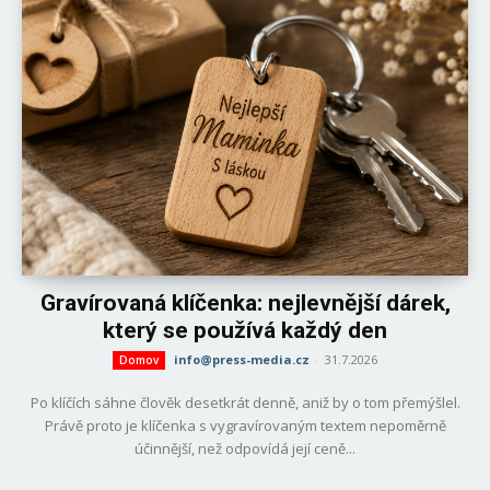
Gravírovaná klíčenka: nejlevnější dárek,
který se používá každý den
info@press-media.cz
-
31.7.2026
Domov
Po klíčích sáhne člověk desetkrát denně, aniž by o tom přemýšlel.
Právě proto je klíčenka s vygravírovaným textem nepoměrně
účinnější, než odpovídá její ceně...