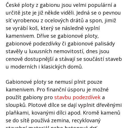
České ploty z gabionu jsou velmi populární a
určitě jste je již někde viděli. Jedná se o pevnou
síť vyrobenou z ocelových drátů a spon, jimiž
se vyrábí koš, který se následně vyplní
kamenivem. Dříve se gabionové ploty,
gabionové podezdívky či gabionové palisády
stavěly u luxusních nemovitostí, dnes jsou
cenově dostupnější a stávají se součástí staveb
u moderních i klasických domů.
Gabionové ploty se nemusí plnit pouze
kamenivem. Pro finanční úsporu je možné
použít gabiony pro
stavbu podezdívek
a
sloupků. Plotové dílce se dají vyplnit dřevěnými
plaňkami, kovanými dílci apod. Kromě kamenů
se do sítě používá zemina, recyklovaný