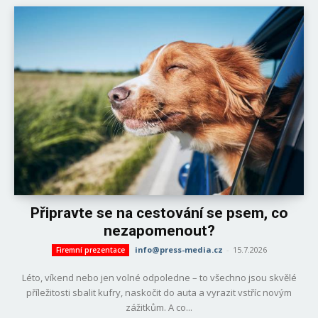
Připravte se na cestování se psem, co
nezapomenout?
info@press-media.cz
-
15.7.2026
Firemní prezentace
Léto, víkend nebo jen volné odpoledne – to všechno jsou skvělé
příležitosti sbalit kufry, naskočit do auta a vyrazit vstříc novým
zážitkům. A co...