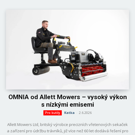
OMNIA od Allett Mowers – vysoký výkon
s nízkými emisemi
Katka
-
2.6.2026
Pro kutily
Allett Mowers Ltd, britský výrobce precizních vřetenových sekaček
a zařízení pro údržbu trávníků, již více než 60 let dodává řešení pro