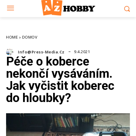
HOME
DOMOV
9.4.2021
Info@press-Media.cz
Péče o koberce
nekončí vysáváním.
Jak vyčistit koberec
do hloubky?