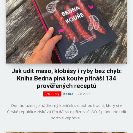
Jak udit maso, klobásy i ryby bez chyb:
Kniha Bedna plná kouře přináší 134
prověřených receptů
Katka
-
7.8.2026
Pro kutily
Domácí uzení je nádherný koníček s dlouhou tradicí, který si v
České republice získává čím dál více příznivců. Ať už plánujete udit
poctivé vepřové...