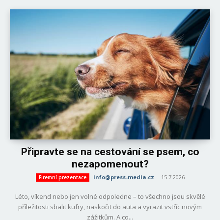
Připravte se na cestování se psem, co
nezapomenout?
info@press-media.cz
-
15.7.2026
Firemní prezentace
Léto, víkend nebo jen volné odpoledne – to všechno jsou skvělé
příležitosti sbalit kufry, naskočit do auta a vyrazit vstříc novým
zážitkům. A co...