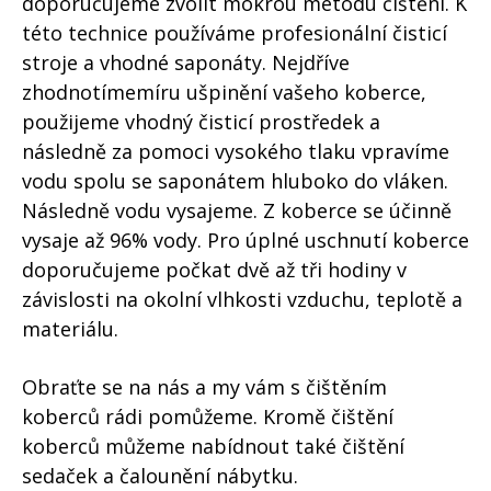
doporučujeme zvolit mokrou metodu čištění. K
této technice používáme profesionální čisticí
stroje a vhodné saponáty. Nejdříve
zhodnotímemíru ušpinění vašeho koberce,
použijeme vhodný čisticí prostředek a
následně za pomoci vysokého tlaku vpravíme
vodu spolu se saponátem hluboko do vláken.
Následně vodu vysajeme. Z koberce se účinně
vysaje až 96% vody. Pro úplné uschnutí koberce
doporučujeme počkat dvě až tři hodiny v
závislosti na okolní vlhkosti vzduchu, teplotě a
materiálu.
Obraťte se na nás a my vám s čištěním
koberců rádi pomůžeme. Kromě čištění
koberců můžeme nabídnout také čištění
sedaček a čalounění nábytku.