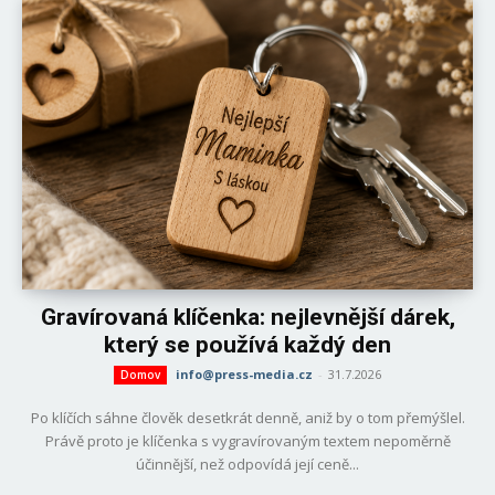
Gravírovaná klíčenka: nejlevnější dárek,
který se používá každý den
info@press-media.cz
-
31.7.2026
Domov
Po klíčích sáhne člověk desetkrát denně, aniž by o tom přemýšlel.
Právě proto je klíčenka s vygravírovaným textem nepoměrně
účinnější, než odpovídá její ceně...