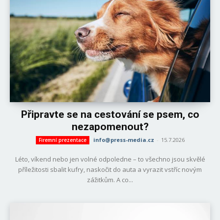
Připravte se na cestování se psem, co
nezapomenout?
info@press-media.cz
-
15.7.2026
Firemní prezentace
Léto, víkend nebo jen volné odpoledne – to všechno jsou skvělé
příležitosti sbalit kufry, naskočit do auta a vyrazit vstříc novým
zážitkům. A co...