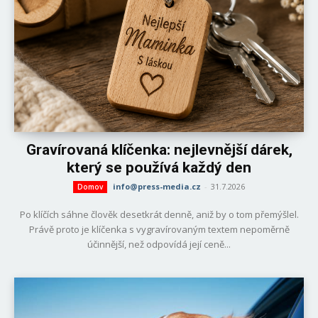
Gravírovaná klíčenka: nejlevnější dárek,
který se používá každý den
info@press-media.cz
-
31.7.2026
Domov
Po klíčích sáhne člověk desetkrát denně, aniž by o tom přemýšlel.
Právě proto je klíčenka s vygravírovaným textem nepoměrně
účinnější, než odpovídá její ceně...