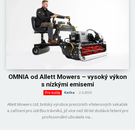
OMNIA od Allett Mowers – vysoký výkon
s nízkými emisemi
Katka
-
2.6.2026
Pro kutily
Allett Mowers Ltd, britský výrobce precizních vřetenových sekaček
a zařízení pro údržbu trávníků, již více než 60 let dodává řešení pro
profesionální uživatele na...