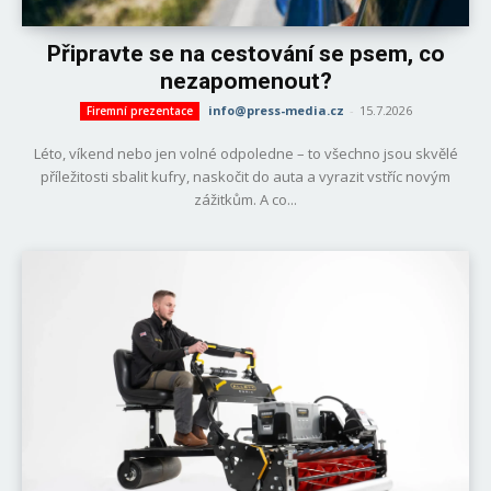
Připravte se na cestování se psem, co
nezapomenout?
info@press-media.cz
-
15.7.2026
Firemní prezentace
Léto, víkend nebo jen volné odpoledne – to všechno jsou skvělé
příležitosti sbalit kufry, naskočit do auta a vyrazit vstříc novým
zážitkům. A co...