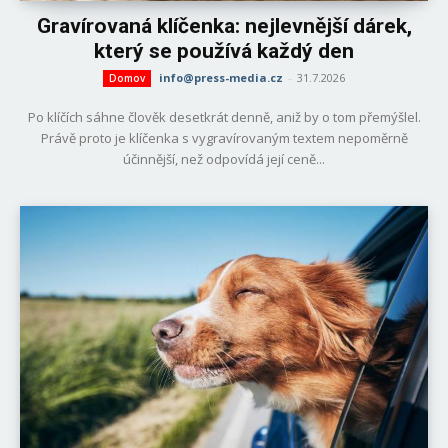
Gravírovaná klíčenka: nejlevnější dárek,
který se používá každý den
info@press-media.cz
-
31.7.2026
Domov
Po klíčích sáhne člověk desetkrát denně, aniž by o tom přemýšlel.
Právě proto je klíčenka s vygravírovaným textem nepoměrně
účinnější, než odpovídá její ceně...