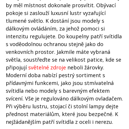
by měl místnost dokonale prosvítit. Obývací
pokoje si zaslouží luxusní lustr vyzařující
tlumené světlo. K dostání jsou modely s
dálkovým ovládáním, za jehož pomoci si
intenzitu regulujete. Do koupelny patří svítidla
s voděodolnou ochranou stejně jako do
venkovních prostor. Jakmile máte vybraná
světla, soustřeďte se na velikost patice, kde se
připojují
světelné zdroje
neboli žárovky.
Moderní doba nabízí pestrý sortiment s
přídavnými funkcemi, jako jsou stmívatelná
svítidla nebo modely s barevným efektem
svícení. Vše je regulováno dálkovým ovladačem.
Při výběru lustru, stojací či stolní lampy dejte
přednost materiálům, které jsou bezpečné. K
nejžádanějším patří svítidla z oceli i nerezu.