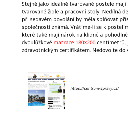
Stejně jako ideálně tvarované postele mají
tvarované židle a pracovní stoly. Nedílná d
při sedavém povolání by měla splňovat přísn
společnosti známá. Vrátíme-li se k poste
které také mají nárok na klidné a pohodlné
dvoulůžkové
matrace 180×200
centimetrů, j
zdravotnickým certifikátem. Nedovolte do 
Info@press-
https://centrum-zpravy.cz/