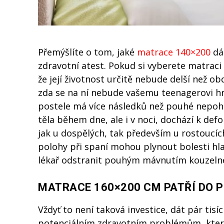
Přemýšlíte o tom, jaké
matrace 140×200
dát
zdravotní atest. Pokud si vyberete matraci
že její životnost určitě nebude delší než ob
zda se na ní nebude vašemu teenagerovi hr
postele má více následků než pouhé nepo
těla během dne, ale i v noci, dochází k de
jak u dospělých, tak především u rostoucíc
polohy při spaní mohou plynout bolesti hl
lékař odstranit pouhým mávnutím kouzeln
MATRACE 160×200 CM PATŘÍ DO P
Vždyť to není taková investice, dát pár tisí
potenciálním zdravotním problémům, které