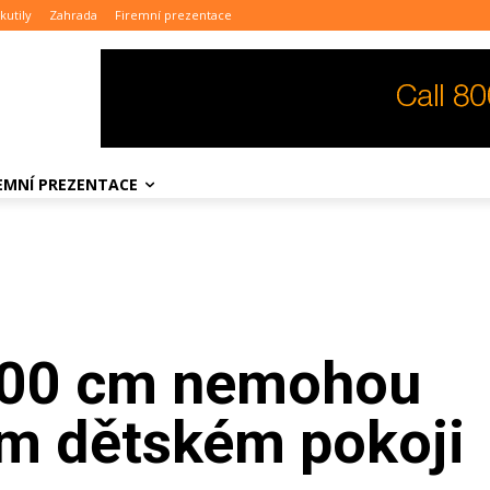
kutily
Zahrada
Firemní prezentace
REMNÍ PREZENTACE
200 cm nemohou
m dětském pokoji