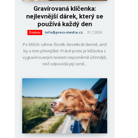
Gravírovaná klíčenka:
nejlevnější dárek, který se
používá každý den
info@press-media.cz
-
31.7.2026
Domov
Po klíčích sáhne člověk desetkrát denně, aniž
by o tom přemýšlel. Právě proto je klíčenka s
vygravírovaným textem nepoměrně účinnější,
než odpovídá její ceně...