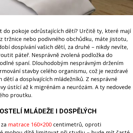
 do pokoje odrůstajících dětí? Určitě ty, které mají
 z tržnice nebo podivného obchůdku, máte jistotu,
dobí dospívání vašich dětí, za druhé – nikdy nevíte,
outit páteř. Nesprávně zvolená podložka do
hodlné spaní. Dlouhodobým nesprávným držením
formování stavby celého organismu, což je nezdravé
h dětí a dospívajících mládežníků. Z nesprávné
avy ústící až k migrénám a neurózám. A ty nedovede
ého proutku.
OSTELÍ MLÁDEŽE I DOSPĚLÝCH
c za
matrace 160×200
centimetrů, oproti
 mohou dítě limitovat při studiu – bude mít časté