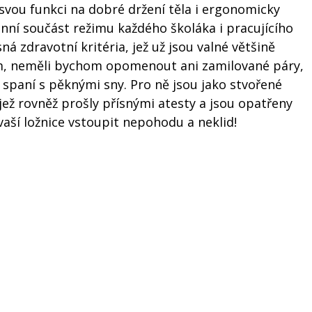
 svou funkci na dobré držení těla i ergonomicky
enní součást režimu každého školáka i pracujícího
á zdravotní kritéria, jež už jsou valné většině
lím, neměli bychom opomenout ani zamilované páry,
 spaní s pěknými sny. Pro ně jsou jako stvořené
ež rovněž prošly přísnými atesty a jsou opatřeny
vaší ložnice vstoupit nepohodu a neklid!
Media.cz