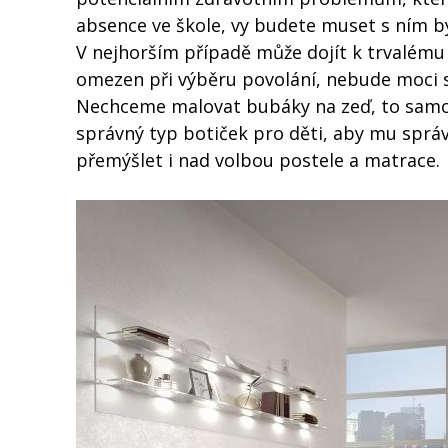
absence ve škole, vy budete muset s ním bý
V nejhorším případě může dojít k trvalému
omezen při výběru povolání, nebude moci s
Nechceme malovat bubáky na zeď, to samozř
správný typ botiček pro děti, aby mu správn
přemýšlet i nad volbou postele a matrace.