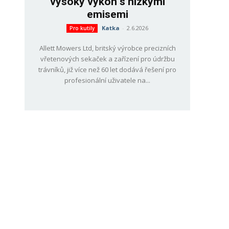
vysoký výkon s nízkými
emisemi
Katka
-
2.6.2026
Pro kutily
Allett Mowers Ltd, britský výrobce precizních
vřetenových sekaček a zařízení pro údržbu
trávníků, již více než 60 let dodává řešení pro
profesionální uživatele na...