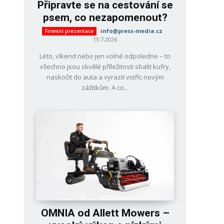
Připravte se na cestování se
psem, co nezapomenout?
info@press-media.cz
-
Firemní prezentace
15.7.2026
Léto, víkend nebo jen volné odpoledne – to
všechno jsou skvělé příležitosti sbalit kufry,
naskočit do auta a vyrazit vstříc novým
zážitkům. A co...
OMNIA od Allett Mowers –