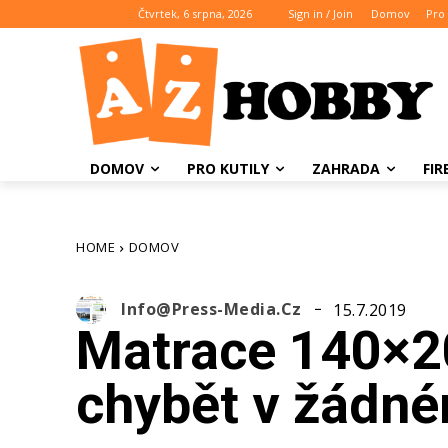
Čtvrtek, 6 srpna, 2026
Sign in / Join
Domov
Pro 
DOMOV
PRO KUTILY
ZAHRADA
FI
HOME
DOMOV
Info@press-Media.cz
15.7.2019
Matrace 140×
chybět v žádné