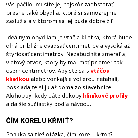
vás páčilo, musíte jej najskôr zaobstarať
presne také obydlia, ktoré si samozrejme
zaslúžia a v ktorom sa jej bude dobre žiť.
Ideálnym obydliam je vtáčia klietka, ktorá bude
dlhá približne dvadsať centimetrov a vysoká až
štyridsať centimetrov. Nezabudnite zmerať aj
vletový otvor, ktorý by mal mať priemer tak
osem centimetrov. Aby ste sa s
vtáčou
klietkou
alebo vonkajšie voliérou neťahali,
poskladajte si ju až doma zo stavebnice
Aluhobby, kedy dáte dokopy
hliníkové
profily
a ďalšie súčiastky podľa návodu.
ČÍM KORELU KŔMIŤ?
Ponúka sa tiež otázka, čím korelu kŕmiť?