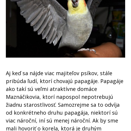
Aj keď sa nájde viac majiteľov psíkov, stále
pribúda ľudí, ktorí chovajú papagáje. Papagáje
ako takí sú veľmi atraktívne domáce
Maznáčikovia, ktorí napospol nepotrebujú
žiadnu starostlivosť. Samozrejme sa to odvíja
od konkrétneho druhu papagája, niektorí sú
viac nároční, iní sú menej nároční. Ak by sme
mali hovoriť o korela, ktorá je druhým