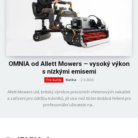
OMNIA od Allett Mowers – vysoký výkon
s nízkými emisemi
Katka
-
2.6.2026
Pro kutily
Allett Mowers Ltd, britský výrobce precizních vřetenových sekaček
a zařízení pro údržbu trávníků, již více než 60 let dodává řešení pro
profesionální uživatele na...