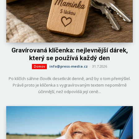
Gravírovaná klíčenka: nejlevnější dárek,
který se používá každý den
info@press-media.cz
-
31.7.2026
Domov
Po klíčích sáhne člověk desetkrát denně, aniž by o tom přemýšlel.
Právě proto je klíčenka s vygravírovaným textem nepoměrně
účinnější, než odpovídá její ceně...