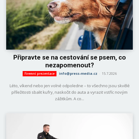
Připravte se na cestování se psem, co
nezapomenout?
info@press-media.cz
-
15.7.2026
Firemní prezentace
Léto, víkend nebo jen volné odpoledne – to všechno jsou skvělé
příležitosti sbalit kufry, naskočit do auta a vyrazit vstříc novým
zážitkům. A co...