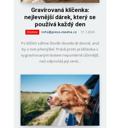
Gravírovaná klíčenka:
nejlevnější dárek, který se
používá každý den
info@press-media.cz
-
31.7.2026
Domov
Po klíčích sáhne člověk desetkrát denně, aniž
by o tom přemýšlel. Právě proto je klíčenka s
vygravírovaným textem nepoměrně účinnější,
než odpovídá její ceně...