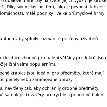
í obalové materiály na světě. Jejich využití je široké
ží. Díky svým vlastnostem, jako je pevnost, lehkost
domácnosti, malé podniky i velké průmyslové firmy.
antách, aby splnily rozmanité potřeby uživatelů.
lní krabice vhodné pro balení většiny produktů. Jsou
ž je činí velmi populárními.
oché krabice jsou ideální pro předměty, které mají
yče, panely nebo zarámované obrazy.
sou navrženy tak, aby ochránily drobné předměty
é samolepicí uzávěry pro rychlé a pohodlné balení.