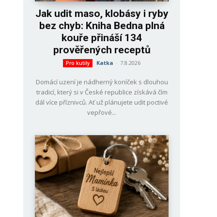
Jak udit maso, klobásy i ryby
bez chyb: Kniha Bedna plná
kouře přináší 134
prověřených receptů
Katka
-
7.8.2026
Pro kutily
Domácí uzení je nádherný koníček s dlouhou
tradicí, který si v České republice získává čím
dál více příznivců. Ať už plánujete udit poctivé
vepřové...