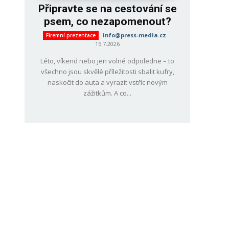
Připravte se na cestování se
psem, co nezapomenout?
info@press-media.cz
-
Firemní prezentace
15.7.2026
Léto, víkend nebo jen volné odpoledne – to
všechno jsou skvělé příležitosti sbalit kufry,
naskočit do auta a vyrazit vstříc novým
zážitkům. A co...