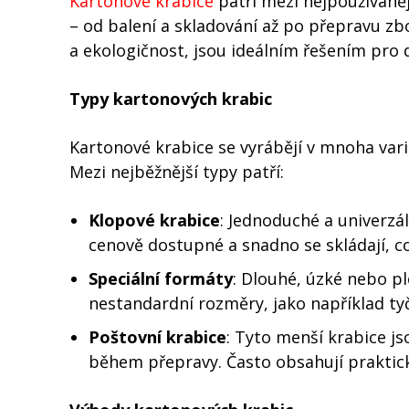
Kartonové krabice
patří mezi nejpoužívanějš
– od balení a skladování až po přepravu zbo
a ekologičnost, jsou ideálním řešením pro 
Typy kartonových krabic
Kartonové krabice se vyrábějí v mnoha vari
Mezi nejběžnější typy patří:
Klopové krabice
: Jednoduché a univerzá
cenově dostupné a snadno se skládají, co
Speciální formáty
: Dlouhé, úzké nebo pl
nestandardní rozměry, jako například t
Poštovní krabice
: Tyto menší krabice j
během přepravy. Často obsahují praktick