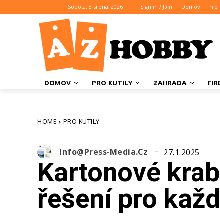
Sobota, 8 srpna, 2026
Sign in / Join
Domov
Pro 
DOMOV
PRO KUTILY
ZAHRADA
FI
HOME
PRO KUTILY
Info@press-Media.cz
27.1.2025
Kartonové krabi
řešení pro kaž