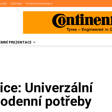
kutily
Zahrada
Firemní prezentace
REMNÍ PREZENTACE
ce: Univerzální
dodenní potřeby