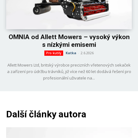
OMNIA od Allett Mowers – vysoký výkon
s nízkými emisemi
Katka
-
2.6.2026
Pro kutily
Allett Mowers Ltd, britský výrobce precizních vřetenových sekaček
a zařízení pro údržbu trávníků, již více než 60 let dodává řešení pro
profesionální uživatele na...
Další články autora