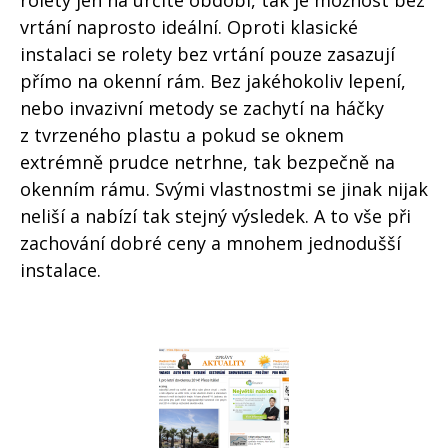
rolety jen na určité období, tak je možnost bez
vrtání naprosto ideální. Oproti klasické
instalaci se rolety bez vrtání pouze zasazují
přímo na okenní rám. Bez jakéhokoliv lepení,
nebo invazivní metody se zachytí na háčky
z tvrzeného plastu a pokud se oknem
extrémně prudce netrhne, tak bezpečně na
okenním rámu. Svými vlastnostmi se jinak nijak
neliší a nabízí tak stejný výsledek. A to vše při
zachování dobré ceny a mnohem jednodušší
instalace.