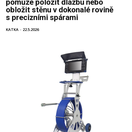
pomůže položit dlažbu nebo
obložit stěnu v dokonalé rovině
s precizními spárami
KATKA
-
22.5.2026