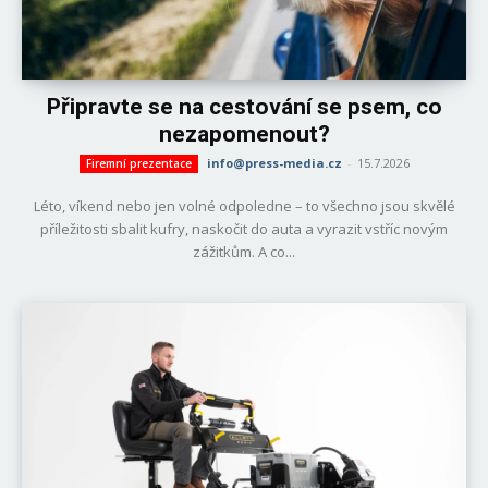
Připravte se na cestování se psem, co
nezapomenout?
info@press-media.cz
-
15.7.2026
Firemní prezentace
Léto, víkend nebo jen volné odpoledne – to všechno jsou skvělé
příležitosti sbalit kufry, naskočit do auta a vyrazit vstříc novým
zážitkům. A co...