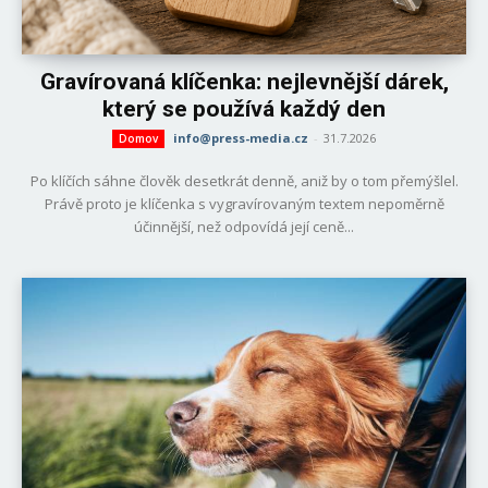
Gravírovaná klíčenka: nejlevnější dárek,
který se používá každý den
info@press-media.cz
-
31.7.2026
Domov
Po klíčích sáhne člověk desetkrát denně, aniž by o tom přemýšlel.
Právě proto je klíčenka s vygravírovaným textem nepoměrně
účinnější, než odpovídá její ceně...