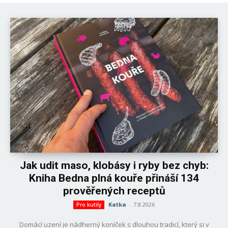
Jak udit maso, klobásy i ryby bez chyb:
Kniha Bedna plná kouře přináší 134
prověřených receptů
Katka
-
7.8.2026
Pro kutily
Domácí uzení je nádherný koníček s dlouhou tradicí, který si v