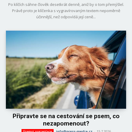
Po klíčích sáhne člověk desetkrát denně, aniž by o tom přemýšlel.
Právě proto je klíčenka s vygravírovaným textem nepoměrně
účinnější, než odpovídá její ceně...
Připravte se na cestování se psem, co
nezapomenout?
info@press-media.cz
-
15.7.2026
Firemní prezentace