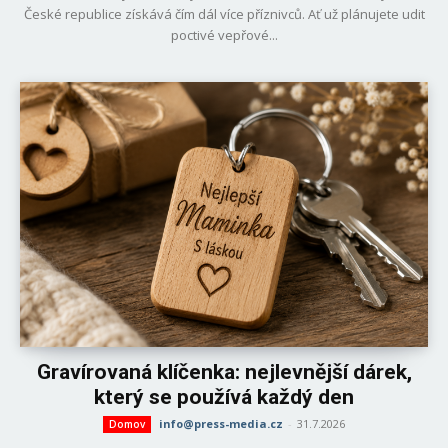
České republice získává čím dál více příznivců. Ať už plánujete udit
poctivé vepřové...
Gravírovaná klíčenka: nejlevnější dárek,
který se používá každý den
info@press-media.cz
-
31.7.2026
Domov