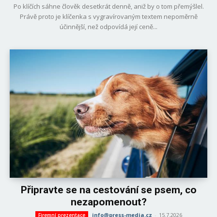
Po klíčích sáhne člověk desetkrát denně, aniž by o tom přemýšlel.
Právě proto je klíčenka s vygravírovaným textem nepoměrně
účinnější, než odpovídá její ceně...
Připravte se na cestování se psem, co
nezapomenout?
info@press-media.cz
-
15.7.2026
Firemní prezentace