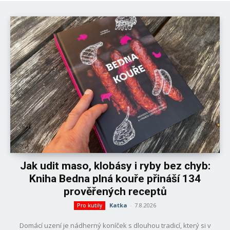
Jak udit maso, klobásy i ryby bez chyb:
Kniha Bedna plná kouře přináší 134
prověřených receptů
Katka
-
7.8.2026
Pro kutily
Domácí uzení je nádherný koníček s dlouhou tradicí, který si v