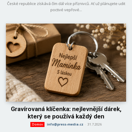
České republice získává čím dál více příznivců. Ať už plánujete udit
poctivé vepřové...
Gravírovaná klíčenka: nejlevnější dárek,
který se používá každý den
info@press-media.cz
-
31.7.2026
Domov