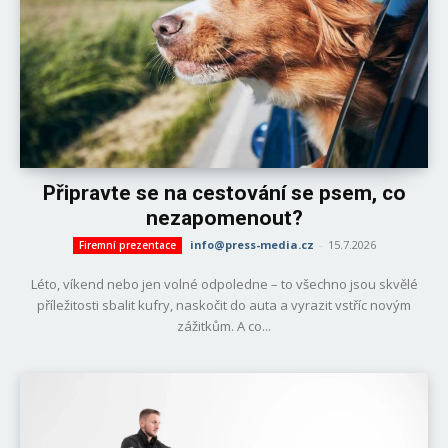
Připravte se na cestování se psem, co
nezapomenout?
info@press-media.cz
-
15.7.2026
Firemní prezentace
Léto, víkend nebo jen volné odpoledne – to všechno jsou skvělé
příležitosti sbalit kufry, naskočit do auta a vyrazit vstříc novým
zážitkům. A co...