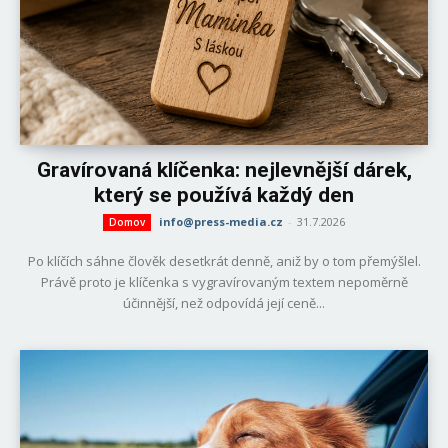
Gravírovaná klíčenka: nejlevnější dárek,
který se používá každý den
info@press-media.cz
-
31.7.2026
Domov
Po klíčích sáhne člověk desetkrát denně, aniž by o tom přemýšlel.
Právě proto je klíčenka s vygravírovaným textem nepoměrně
účinnější, než odpovídá její ceně...