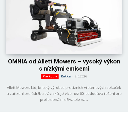
OMNIA od Allett Mowers – vysoký výkon
s nízkými emisemi
Katka
-
2.6.2026
Pro kutily
Allett Mowers Ltd, britský výrobce precizních vřetenových sekaček
a zařízení pro údržbu trávníků, již více než 60 let dodává řešení pro
profesionální uživatele na...