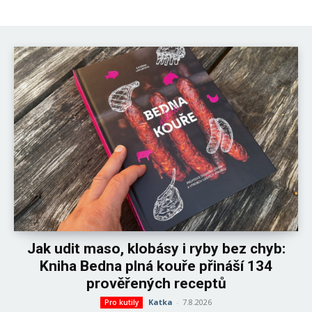
Jak udit maso, klobásy i ryby bez chyb:
Kniha Bedna plná kouře přináší 134
prověřených receptů
Katka
-
7.8.2026
Pro kutily