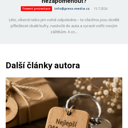
nezapomenout?
info@press-media.cz
-
15.7.2026
Firemní prezentace
Léto, víkend nebo jen volné odpoledne – to všechno jsou skvělé
příležitosti sbalit kufry, naskočit do auta a vyrazit vstříc novým
zážitkům. A co...
Další články autora