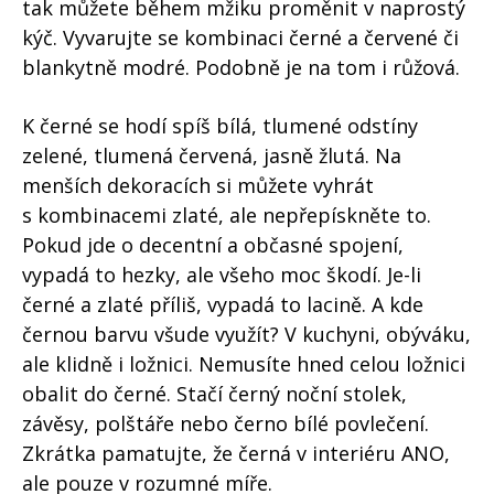
tak můžete během mžiku proměnit v naprostý
kýč. Vyvarujte se kombinaci černé a červené či
blankytně modré. Podobně je na tom i růžová.
K černé se hodí spíš bílá, tlumené odstíny
zelené, tlumená červená, jasně žlutá. Na
menších dekoracích si můžete vyhrát
s kombinacemi zlaté, ale nepřepískněte to.
Pokud jde o decentní a občasné spojení,
vypadá to hezky, ale všeho moc škodí. Je-li
černé a zlaté příliš, vypadá to lacině. A kde
černou barvu všude využít? V kuchyni, obýváku,
ale klidně i ložnici. Nemusíte hned celou ložnici
obalit do černé. Stačí černý noční stolek,
závěsy, polštáře nebo černo bílé povlečení.
Zkrátka pamatujte, že černá v interiéru ANO,
ale pouze v rozumné míře.