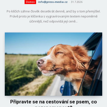
info@press-media.cz
-
31.7.2026
Domov
Po klíčích sáhne člověk desetkrát denně, aniž by o tom přemýšlel.
Právě proto je klíčenka s vygravírovaným textem nepoměrně
účinnější, než odpovídá její ceně...
Připravte se na cestování se psem, co