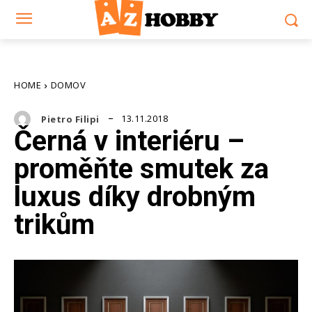
HOME
DOMOV
13.11.2018
Pietro Filipi
Černá v interiéru –
proměňte smutek za
luxus díky drobným
trikům