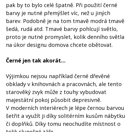
pak by to bylo celé špatně. Při použití černé
barvy je nutné přemýšlet víc, než u jiných
barev. Podobně je na tom tmavě modrá tmavě
šedá, rudá atd. Tmavé barvy pohlcují světlo,
proto je nutné promyslet, kolik denního světla
na úkor designu domova chcete obětovat.
Černé jen tak akorát…
Výjimkou nejsou například černé dřevěné
obklady v knihovnách a pracovnách, ale tento
starověký zvyk může z touhy vybudovat
majestátní pokoj působit depresivně.
V moderních interiérech je lépe černou barvou
šetřit a využít ji díky solitérním kusům nábytku
či doplňků. Díky tomu neochudíte místnost o
tolik slunečné záře.