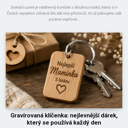
Domácí uzení je nádherný koníček s dlouhou tradicí, který si v
České republice získává čím dál více příznivců. Ať už plánujete udit
poctivé vepřové...
Gravírovaná klíčenka: nejlevnější dárek,
který se používá každý den