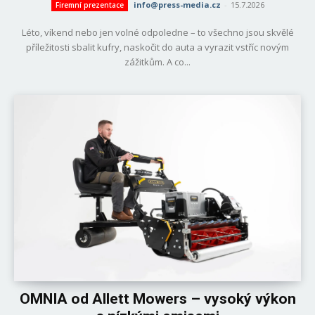
info@press-media.cz
-
15.7.2026
Firemní prezentace
Léto, víkend nebo jen volné odpoledne – to všechno jsou skvělé
příležitosti sbalit kufry, naskočit do auta a vyrazit vstříc novým
zážitkům. A co...
OMNIA od Allett Mowers – vysoký výkon