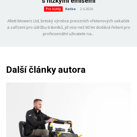
s nízkými emisemi
Katka
-
2.6.2026
Pro kutily
Allett Mowers Ltd, britský výrobce precizních vřetenových sekaček
a zařízení pro údržbu trávníků, již více než 60 let dodává řešení pro
profesionální uživatele na...
Další články autora