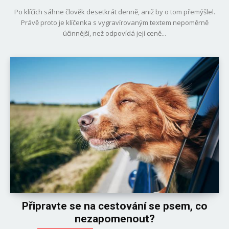
Po klíčích sáhne člověk desetkrát denně, aniž by o tom přemýšlel.
Právě proto je klíčenka s vygravírovaným textem nepoměrně
účinnější, než odpovídá její ceně...
Připravte se na cestování se psem, co
nezapomenout?