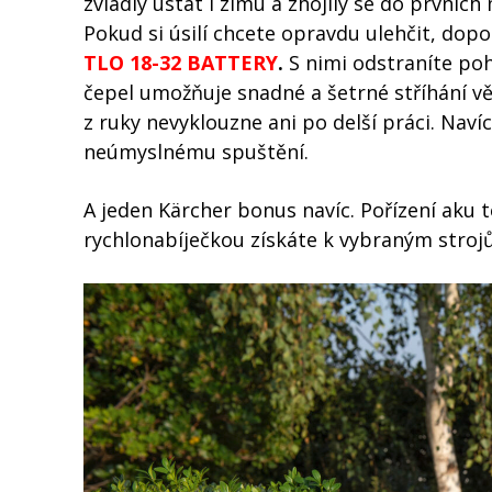
zvládly ustát i zimu a zhojily se do prvních
Pokud si úsilí chcete opravdu ulehčit, do
TLO 18-32 BATTERY
.
S nimi odstraníte poh
čepel umožňuje snadné a šetrné stříhání 
z ruky nevyklouzne ani po delší práci. Naví
neúmyslnému spuštění.
A jeden Kärcher bonus navíc. Pořízení aku te
rychlonabíječkou získáte k vybraným strojů