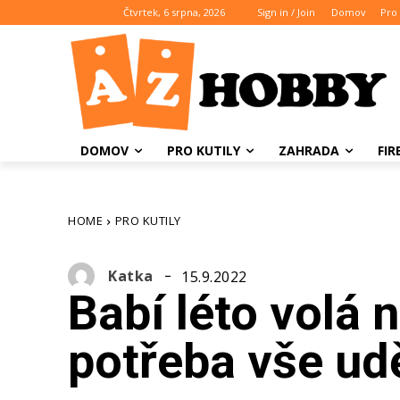
Čtvrtek, 6 srpna, 2026
Sign in / Join
Domov
Pro 
DOMOV
PRO KUTILY
ZAHRADA
FI
HOME
PRO KUTILY
Katka
15.9.2022
Babí léto volá 
potřeba vše ud