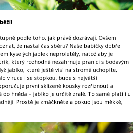
běží!
tupně podle toho, jak právě dozrávají. Ovšem
 poznat, že nastal čas sběru? Naše babičky dobře
lem kyselých jablek neproletěly, natož aby je
rik, který rozhodně nezahrnuje pranici s bodavým
yž jablko, které ještě visí na stromě uchopíte,
o v ruce i se stopkou, bude s největší
poručuje první sklizené kousky rozříznout a
do hněda – jablko je určitě zralé. To samé platí i u
adněji. Prostě je zmáčkněte a pokud jsou měkké,