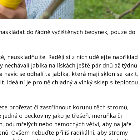
 naskládat do řádně vyčištěných bedýnek, pouze do
, neuskladňujte. Raději si z nich udělejte například
 nechávali jablka na lískách ještě pár dnů až týdnů
 navíc se odhalí ta jablka, která mají sklon se kazit.
. Ideální je pro ně chladný a vlhký sklep s teplotou
e prořezat či zastřihnout korunu těch stromů,
se jedná o peckoviny jako je třešeň, meruňka či
h, odumřelých nebo nemocných větví, aby na jaře
nů. Ovšem nebuďte příliš radikální, aby stromy