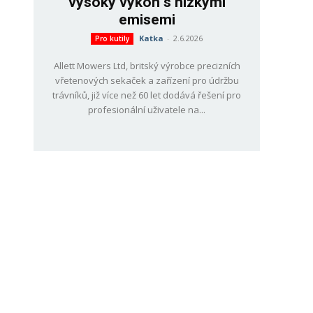
vysoký výkon s nízkými
emisemi
Katka
-
2.6.2026
Pro kutily
Allett Mowers Ltd, britský výrobce precizních
vřetenových sekaček a zařízení pro údržbu
trávníků, již více než 60 let dodává řešení pro
profesionální uživatele na...