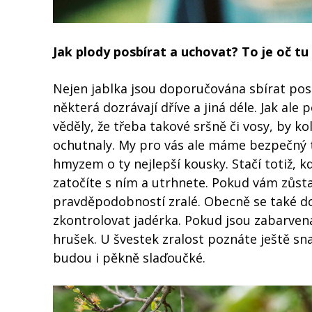
Jak plody posbírat a uchovat? To je oč tu 
Nejen jablka jsou doporučována sbírat pos
některá dozrávají dříve a jiná déle. Jak ale
věděly, že třeba takové sršně či vosy, by ko
ochutnaly. My pro vás ale máme bezpečný t
hmyzem o ty nejlepší kousky. Stačí totiž, kd
zatočíte s ním a utrhnete. Pokud vám zůstal
pravděpodobností zralé. Obecně se také do
zkontrolovat jadérka. Pokud jsou zabarvená 
hrušek. U švestek zralost poznáte ještě sn
budou i pěkně slaďoučké.