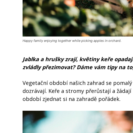
Happy family enjoying together while picking apples in orchard.
Jablka a hrušky zrají, květiny keře opadají
zvládly přezimovat? Dáme vám tipy na to,
Vegetační období našich zahrad se pomalý ch
dozrávají. Keře a stromy přerůstají a žádají
období zjednat si na zahradě pořádek.