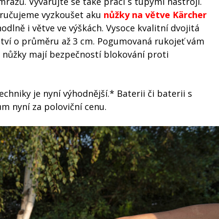
 mrazů. Vyvarujte se také práci s tupými nástroji.
poručujeme vyzkoušet aku
nůžky na větve Kärcher
odlně i větve ve výškách. Vysoce kvalitní dvojitá
větví o průměru až 3 cm. Pogumovaná rukojeť vám
c nůžky mají bezpečností blokování proti
chniky je nyní výhodnější.* Baterii či baterii s
m nyní za poloviční cenu.