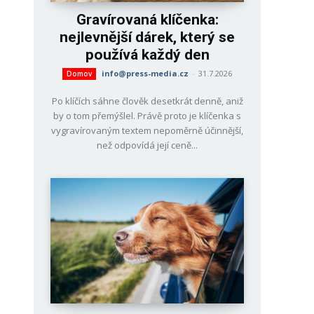
Gravírovaná klíčenka:
nejlevnější dárek, který se
používá každý den
info@press-media.cz
-
31.7.2026
Domov
Po klíčích sáhne člověk desetkrát denně, aniž
by o tom přemýšlel. Právě proto je klíčenka s
vygravírovaným textem nepoměrně účinnější,
než odpovídá její ceně...