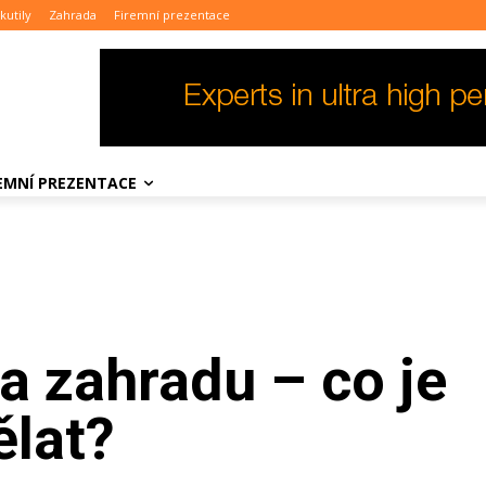
kutily
Zahrada
Firemní prezentace
REMNÍ PREZENTACE
na zahradu – co je
ělat?