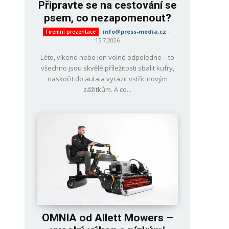
Připravte se na cestování se
psem, co nezapomenout?
info@press-media.cz
-
Firemní prezentace
15.7.2026
Léto, víkend nebo jen volné odpoledne – to
všechno jsou skvělé příležitosti sbalit kufry,
naskočit do auta a vyrazit vstříc novým
zážitkům. A co...
OMNIA od Allett Mowers –