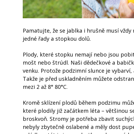
Pamatujte, že se jablka i hrušně musí vždy
jedné řady a stopkou dolů.
Plody, které stopku nemají nebo jsou pobité
mošt nebo štrúdl. Naši dědečkové a babičky
venku. Protože podzimní slunce je vybarví, a
Takže je před uskladněním můžete odstranit
mezi 2 až 8° 80°C.
Kromě sklízení plodů během podzimu můžet
které plodily již začátkem léta – většinou 
broskvoň. Stromy je potřeba zbavit suchýc
nebyly zbytečně oslabené a měly dost pupe