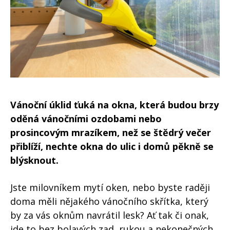
Vánoční úklid ťuká na okna, která budou brzy
oděná vánočními ozdobami nebo
prosincovým mrazíkem, než se štědrý večer
přiblíží, nechte okna do ulic i domů pěkně se
blýsknout.
Jste milovníkem mytí oken, nebo byste raději
doma měli nějakého vánočního skřítka, který
by za vás oknům navrátil lesk? Ať tak či onak,
jde to bez bolavých zad, rukou a nekonečných