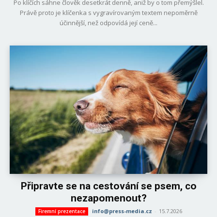
Po klíčích sáhne člověk desetkrát denně, aniž by o tom přemýšlel.
Právě proto je klíčenka s vygravírovaným textem nepoměrně
účinnější, než odpovídá její ceně...
Připravte se na cestování se psem, co
nezapomenout?
info@press-media.cz
-
15.7.2026
Firemní prezentace