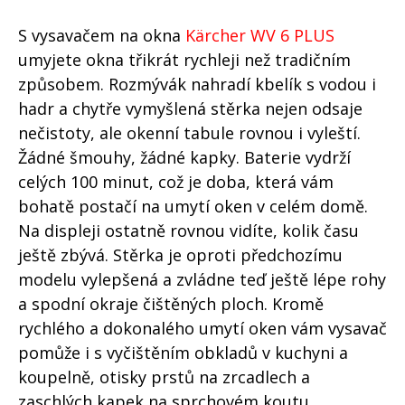
S vysavačem na okna
Kärcher WV 6 PLUS
umyjete okna třikrát rychleji než tradičním
způsobem. Rozmývák nahradí kbelík s vodou i
hadr a chytře vymyšlená stěrka nejen odsaje
nečistoty, ale okenní tabule rovnou i vyleští.
Žádné šmouhy, žádné kapky. Baterie vydrží
celých 100 minut, což je doba, která vám
bohatě postačí na umytí oken v celém domě.
Na displeji ostatně rovnou vidíte, kolik času
ještě zbývá. Stěrka je oproti předchozímu
modelu vylepšená a zvládne teď ještě lépe rohy
a spodní okraje čištěných ploch. Kromě
rychlého a dokonalého umytí oken vám vysavač
pomůže i s vyčištěním obkladů v kuchyni a
koupelně, otisky prstů na zrcadlech a
zaschlých kapek na sprchovém koutu.