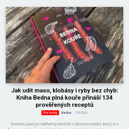
Jak udit maso, klobásy i ryby bez chyb:
Kniha Bedna plná kouře přináší 134
prověřených receptů
Katka
-
7.8.2026
Pro kutily
Domácí uzení je nádherný koníček s dlouhou tradicí, který si v