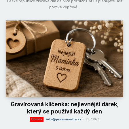
České republice získává čím dál více příznivců. Ať už plánujete udit
poctivé vepřové...
Gravírovaná klíčenka: nejlevnější dárek,
který se používá každý den
info@press-media.cz
-
31.7.2026
Domov